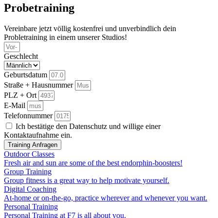
Probetraining
Vereinbare jetzt völlig kostenfrei und unverbindlich dein
Probletraining in einem unserer Studios!
Geschlecht
Geburtsdatum
Straße + Hausnummer
PLZ + Ort
E-Mail
Telefonnummer
Ich bestätige den Datenschutz und willige einer
Kontaktaufnahme ein.
Training Anfragen
Outdoor Classes
Fresh air and sun are some of the best endorphin-boosters!
Group Training
Group fitness is a great way to help motivate yourself.
Digital Coaching
At-home or on-the-go, practice wherever and whenever you want.
Personal Training
Personal Training at F7 is all about you.