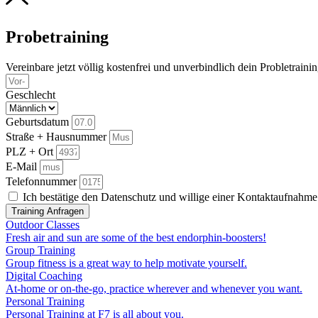
Probetraining
Vereinbare jetzt völlig kostenfrei und unverbindlich dein Probletraini
Geschlecht
Geburtsdatum
Straße + Hausnummer
PLZ + Ort
E-Mail
Telefonnummer
Ich bestätige den Datenschutz und willige einer Kontaktaufnahme 
Training Anfragen
Outdoor Classes
Fresh air and sun are some of the best endorphin-boosters!
Group Training
Group fitness is a great way to help motivate yourself.
Digital Coaching
At-home or on-the-go, practice wherever and whenever you want.
Personal Training
Personal Training at F7 is all about you.